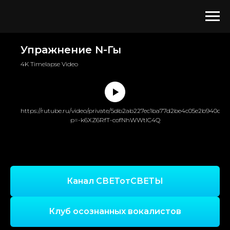
Упражнение N-Гы
4K Timelapse Video
https://rutube.ru/video/private/5db2ab227ec1ba77d2be4c05e2b940de/?
p=-k6XZ6RfT-cofNhWWtlC4Q
Канал СВЕТотСВЕТЫ
Клуб осознанных вокалистов